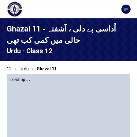
Ghazal 11 - اُداسی بے دلی ، آشفتہ
حالی میں کمی کب تھی
Urdu - Class 12
12
Urdu
Ghazal 11